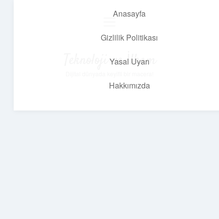
Anasayfa
menüyü
aç
Gizlilik Politikası
Teknoloji ve İlham
Yasal Uyarı
Dijital dünyada keyifli bir macera!
Hakkımızda