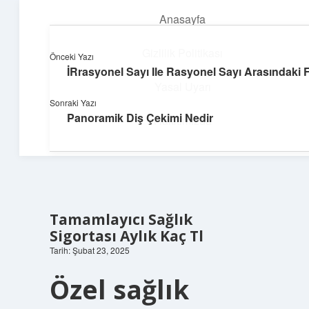
Anasayfa
menüyü
aç
Gizlilik Politikası
Önceki Yazı
İRrasyonel Sayı Ile Rasyonel Sayı Arasındaki 
Teknoloji ve İlham
Yasal Uyarı
Sonraki Yazı
Dijital dünyada keyifli bir macera!
Panoramik Diş Çekimi Nedir
Hakkımızda
Tamamlayıcı Sağlık
Sigortası Aylık Kaç Tl
Tarih: Şubat 23, 2025
Özel sağlık