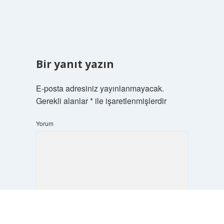
Bir yanıt yazın
E-posta adresiniz yayınlanmayacak.
Gerekli alanlar
*
ile işaretlenmişlerdir
Yorum
Scrol
to
the
top