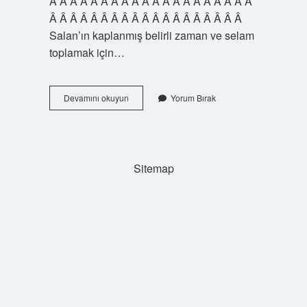
Â Â Â Â Â Â Â Â Â Â Â Â Â Â Â Â Â Â Â Â
Â Â Â Â Â Â Â Â Â Â Â Â Â Â Â Â Â Â Â
Salan’ın kaplanmış belirli zaman ve selam
toplamak için…
Ya
Devamını okuyun
Yorum Bırak
Rabbi
Salli
Ala
Ne
Demek
Sitemap