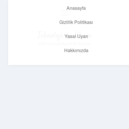
Anasayfa
menüyü
aç
Gizlilik Politikası
Teknoloji ve İlham
Yasal Uyarı
Dijital dünyada keyifli bir macera!
Hakkımızda