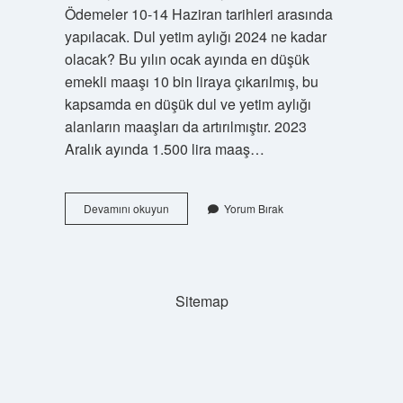
Ödemeler 10-14 Haziran tarihleri ​​arasında
yapılacak. Dul yetim aylığı 2024 ne kadar
olacak? Bu yılın ocak ayında en düşük
emekli maaşı 10 bin liraya çıkarılmış, bu
kapsamda en düşük dul ve yetim aylığı
alanların maaşları da artırılmıştır. 2023
Aralık ayında 1.500 lira maaş…
Dul
Devamını okuyun
Yorum Bırak
Ve
Yetimlere
Bayram
Ikramiyesi
Ne
Sitemap
Kadar
Verilecek
2024