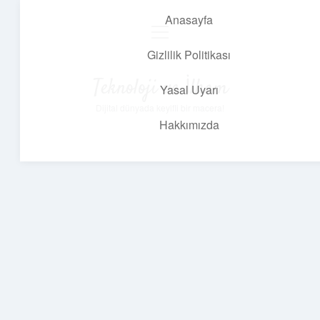
Anasayfa
menüyü
aç
Gizlilik Politikası
Teknoloji ve İlham
Yasal Uyarı
Dijital dünyada keyifli bir macera!
Hakkımızda