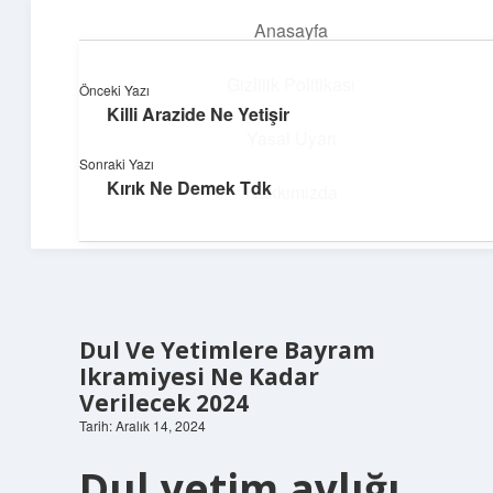
Anasayfa
menüyü
aç
Gizlilik Politikası
Önceki Yazı
Killi Arazide Ne Yetişir
Teknoloji ve İlham
Yasal Uyarı
Sonraki Yazı
Dijital dünyada keyifli bir macera!
Kırık Ne Demek Tdk
Hakkımızda
Dul Ve Yetimlere Bayram
Ikramiyesi Ne Kadar
Verilecek 2024
Tarih: Aralık 14, 2024
Dul yetim aylığı