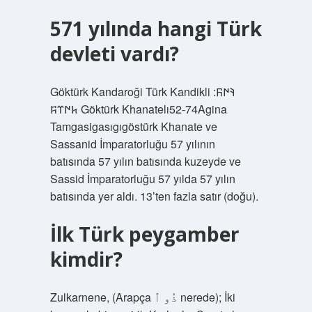
571 yılında hangi Türk
devleti vardı?
Göktürk Kandaroği Türk Kandikli 𐰚𐰇𐰜:
𐱅𐰇𐰼𐰰 Göktürk Khanatelı52-74Agina
Tamgasigasıgıgöstürk Khanate ve
Sassanid İmparatorluğu 57 yılının
batısında 57 yılın batısında kuzeyde ve
Sassid İmparatorluğu 57 yılda 57 yılın
batısında yer aldı. 13’ten fazla satır (doğu).
İlk Türk peygamber
kimdir?
Zulkarnene, (Arapça ذُو ٱ nerede); İki