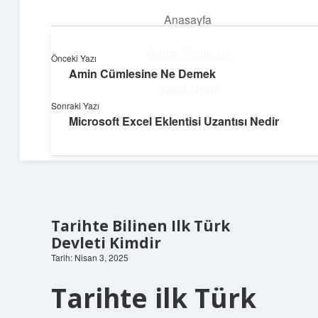
Anasayfa
menüyü
aç
Gizlilik Politikası
Önceki Yazı
Amin Cümlesine Ne Demek
Teknoloji ve İlham
Yasal Uyarı
Sonraki Yazı
Dijital dünyada keyifli bir macera!
Microsoft Excel Eklentisi Uzantısı Nedir
Hakkımızda
Tarihte Bilinen Ilk Türk
Devleti Kimdir
Tarih: Nisan 3, 2025
Tarihte ilk Türk