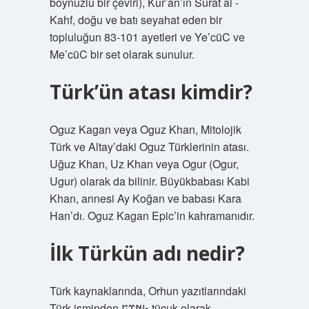
boynuzlu bir çeviri), Kur’an’ın Surat al -
Kahf, doğu ve batı seyahat eden bir
topluluğun 83-101 ayetleri ve Ye’cüC ve
Me’cüC bir set olarak sunulur.
Türk’ün atası kimdir?
Oguz Kagan veya Oguz Khan, Mitolojik
Türk ve Altay’daki Oguz Türklerinin atası.
Uğuz Khan, Uz Khan veya Ogur (Ogur,
Ugur) olarak da bilinir. Büyükbabası Kabi
Khan, annesi Ay Koğan ve babası Kara
Han’dı. Oguz Kagan Epic’in kahramanıdır.
İlk Türkün adı nedir?
Türk kaynaklarında, Orhun yazıtlarındaki
Türk isminden 𐱅𐰇𐰼𐰰 tücuk olarak