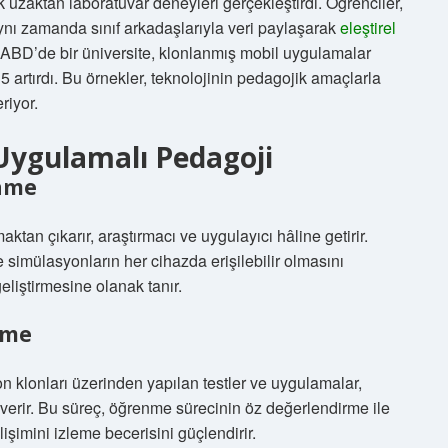
ak uzaktan laboratuvar deneyleri gerçekleştirdi. Öğrenciler,
nı zamanda sınıf arkadaşlarıyla veri paylaşarak
eleştirel
e, ABD’de bir üniversite, klonlanmış mobil uygulamalar
 artırdı. Bu örnekler, teknolojinin pedagojik amaçlarla
riyor.
Uygulamalı Pedagoji
enme
maktan çıkarır, araştırmacı ve uygulayıcı hâline getirir.
e simülasyonların her cihazda erişilebilir olmasını
eliştirmesine olanak tanır.
rme
fon klonları üzerinden yapılan testler ve uygulamalar,
 verir. Bu süreç, öğrenme sürecinin öz değerlendirme ile
lişimini izleme becerisini güçlendirir.