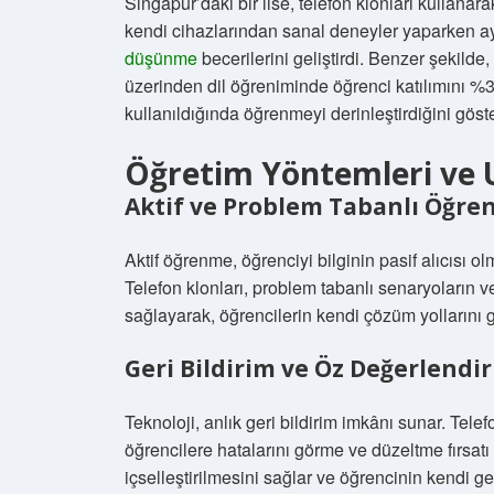
Singapur’daki bir lise, telefon klonları kullanar
kendi cihazlarından sanal deneyler yaparken ay
düşünme
becerilerini geliştirdi. Benzer şekild
üzerinden dil öğreniminde öğrenci katılımını %35
kullanıldığında öğrenmeyi derinleştirdiğini göste
Öğretim Yöntemleri ve 
Aktif ve Problem Tabanlı Öğr
Aktif öğrenme, öğrenciyi bilginin pasif alıcısı ol
Telefon klonları, problem tabanlı senaryoların v
sağlayarak, öğrencilerin kendi çözüm yollarını g
Geri Bildirim ve Öz Değerlendi
Teknoloji, anlık geri bildirim imkânı sunar. Tele
öğrencilere hatalarını görme ve düzeltme fırsatı
içselleştirilmesini sağlar ve öğrencinin kendi ge