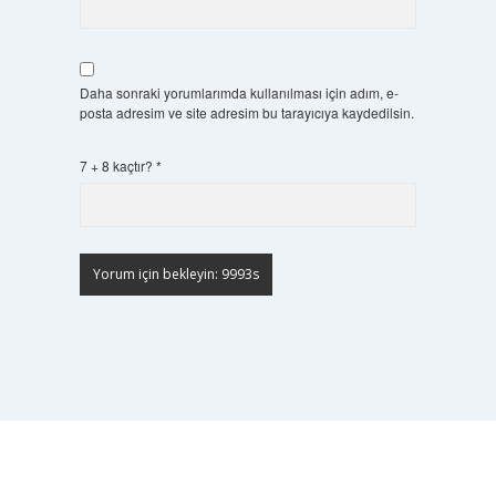
Daha sonraki yorumlarımda kullanılması için adım, e-
posta adresim ve site adresim bu tarayıcıya kaydedilsin.
7 + 8 kaçtır?
*
Scrol
to
the
top