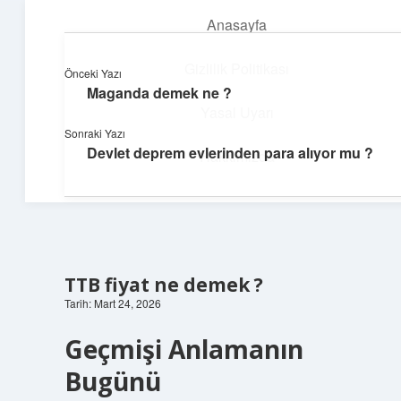
Anasayfa
menüyü
aç
Gizlilik Politikası
Önceki Yazı
Maganda demek ne ?
Teknoloji ve İlham
Yasal Uyarı
Sonraki Yazı
Dijital dünyada keyifli bir macera!
Devlet deprem evlerinden para alıyor mu ?
Hakkımızda
TTB fiyat ne demek ?
Tarih: Mart 24, 2026
Geçmişi Anlamanın
Bugünü