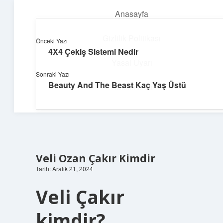
Anasayfa
menüyü
aç
Gizlilik Politikası
Önceki Yazı
4X4 Çekiş Sistemi Nedir
Teknoloji ve İlham
Yasal Uyarı
Sonraki Yazı
Dijital dünyada keyifli bir macera!
Beauty And The Beast Kaç Yaş Üstü
Hakkımızda
Veli Ozan Çakır Kimdir
Tarih: Aralık 21, 2024
Veli Çakır
kimdir?