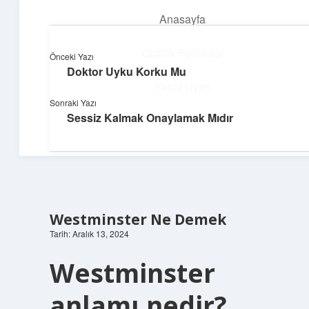
Anasayfa
menüyü
aç
Gizlilik Politikası
Önceki Yazı
Doktor Uyku Korku Mu
Teknoloji ve İlham
Yasal Uyarı
Sonraki Yazı
Dijital dünyada keyifli bir macera!
Sessiz Kalmak Onaylamak Mıdır
Hakkımızda
Westminster Ne Demek
Tarih: Aralık 13, 2024
Westminster
anlamı nedir?