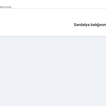
kkımızda
Sardalya balığının
Sidebar
tulipbet