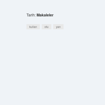
Tarih:
Makaleler
kullan
otu
yan