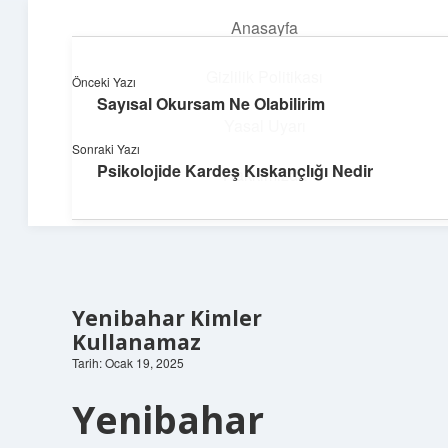
Anasayfa
menüyü
aç
Gizlilik Politikası
Önceki Yazı
Sayısal Okursam Ne Olabilirim
Teknoloji ve İlham
Yasal Uyarı
Sonraki Yazı
Dijital dünyada keyifli bir macera!
Psikolojide Kardeş Kıskançlığı Nedir
Hakkımızda
Yenibahar Kimler
Kullanamaz
Tarih: Ocak 19, 2025
Yenibahar