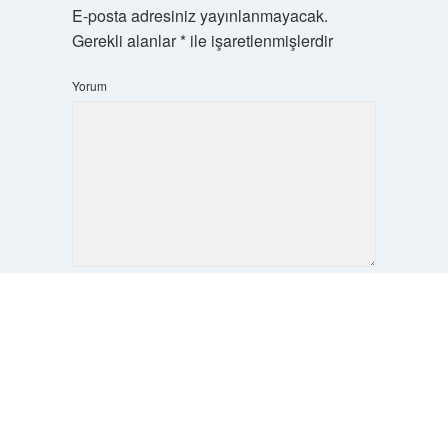
E-posta adresiniz yayınlanmayacak.
Gerekli alanlar
*
ile işaretlenmişlerdir
Yorum
Scrol
İsim*
to
the
top
E-Posta*