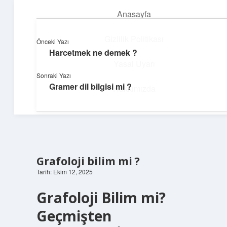
Anasayfa
menüyü
aç
Gizlilik Politikası
Önceki Yazı
Harcetmek ne demek ?
Teknoloji ve İlham
Yasal Uyarı
Sonraki Yazı
Dijital dünyada keyifli bir macera!
Gramer dil bilgisi mi ?
Hakkımızda
Grafoloji bilim mi ?
Tarih: Ekim 12, 2025
Grafoloji Bilim mi?
Geçmişten