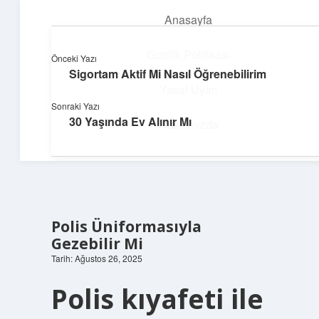
Anasayfa
menüyü
aç
Gizlilik Politikası
Önceki Yazı
Sigortam Aktif Mi Nasıl Öğrenebilirim
Teknoloji ve İlham
Yasal Uyarı
Sonraki Yazı
Dijital dünyada keyifli bir macera!
30 Yaşında Ev Alınır Mı
Hakkımızda
Polis Üniformasıyla
Gezebilir Mi
Tarih: Ağustos 26, 2025
Polis kıyafeti ile