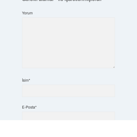
Yorum
İsim*
E-Posta*
Scrol
to
Web Sitesi
the