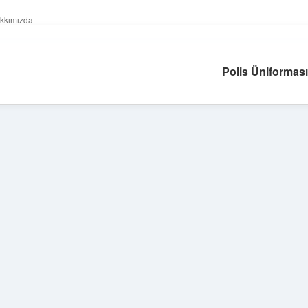
kkımızda
Polis Üniforması
Sidebar
tulipbet