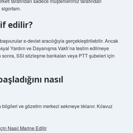
şirketi tarafından sadece müşterilerimiz tarafından
a sigortam.
f edilir?
aşvurular e-devlet aracılığıyla gerçekleştirilebilir. Ancak
Sosyal Yardım ve Dayanışma Vakfı’na teslim edilmeye
n sonra, SSI sözleşme bankaları veya PTT şubeleri için
başladığını nasıl
ta bilgileri ve gözetim merkezi sekmeye tıklanır. Kılavuz
çin Nasıl Marine Edilir